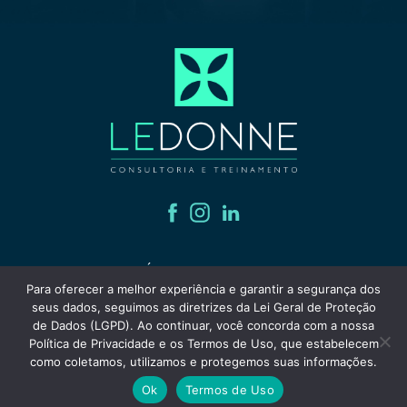
POLÍTICA DE PRIVACIDADE
Para oferecer a melhor experiência e garantir a segurança dos
CÓDIGO DE ÉTICA
seus dados, seguimos as diretrizes da Lei Geral de Proteção
de Dados (LGPD). Ao continuar, você concorda com a nossa
Política de Privacidade e os Termos de Uso, que estabelecem
LeDonne © 2025. Todos os direitos reservados | Desenvolvido por
como coletamos, utilizamos e protegemos suas informações.
Ok
Termos de Uso
criaturo